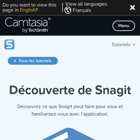
Passer
View all languages:
Do you want to view this
page in
English
?
Français
directement
au
Menu
contenu
Tutoriels
Tous les tutoriels
Découverte de Snagit
Découvrez ce que Snagit peut faire pour vous et
familiarisez-vous avec l’application.