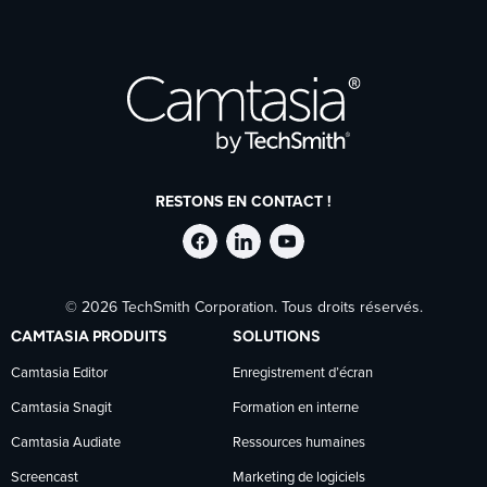
RESTONS EN CONTACT !
Suivre
Suivre
Suivre
© 2026 TechSmith Corporation. Tous droits réservés.
TechSmith
TechSmith
TechSmith
CAMTASIA PRODUITS
SOLUTIONS
sur
sur
sur
Camtasia Editor
Enregistrement d’écran
Camtasia Snagit
Formation en interne
Facebook
LinkedIn
YouTube
Camtasia Audiate
Ressources humaines
Screencast
Marketing de logiciels