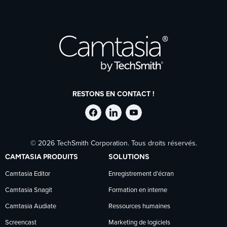
RESTONS EN CONTACT !
Suivre
Suivre
Suivre
© 2026 TechSmith Corporation. Tous droits réservés.
TechSmith
TechSmith
TechSmith
CAMTASIA PRODUITS
SOLUTIONS
sur
sur
sur
Camtasia Editor
Enregistrement d’écran
Camtasia Snagit
Formation en interne
Facebook
LinkedIn
YouTube
Camtasia Audiate
Ressources humaines
Screencast
Marketing de logiciels