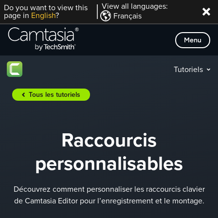
Passer
View all languages:
Do you want to view this
page in
English
?
Français
directement
au
Menu
contenu
Tutoriels
Tous les tutoriels
Raccourcis
personnalisables
Découvrez comment personnaliser les raccourcis clavier
de Camtasia Editor pour l’enregistrement et le montage.