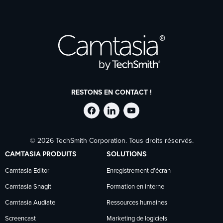
RESTONS EN CONTACT !
Suivre
Suivre
Suivre
© 2026 TechSmith Corporation. Tous droits réservés.
TechSmith
TechSmith
TechSmith
CAMTASIA PRODUITS
SOLUTIONS
sur
sur
sur
Camtasia Editor
Enregistrement d’écran
Camtasia Snagit
Formation en interne
Facebook
LinkedIn
YouTube
Camtasia Audiate
Ressources humaines
Screencast
Marketing de logiciels