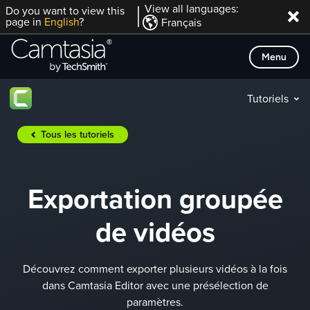
Passer
View all languages:
Do you want to view this
page in
English
?
Français
directement
au
Menu
contenu
Tutoriels
Tous les tutoriels
Exportation groupée
de vidéos
Découvrez comment exporter plusieurs vidéos à la fois
dans Camtasia Editor avec une présélection de
paramètres.