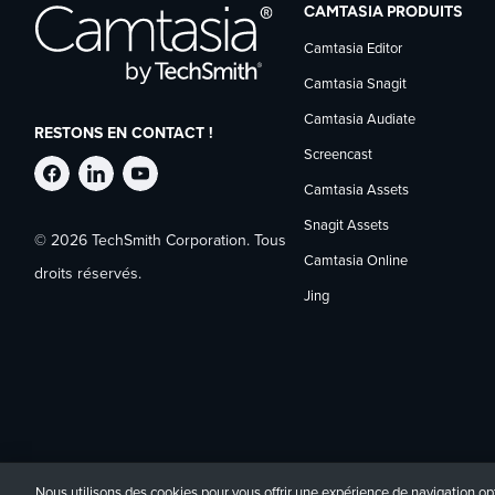
CAMTASIA PRODUITS
Camtasia Editor
Camtasia Snagit
Camtasia Audiate
RESTONS EN CONTACT !
Screencast
Suivre
Suivre
Suivre
Camtasia Assets
Snagit Assets
© 2026 TechSmith Corporation. Tous
TechSmith
TechSmith
TechSmith
Camtasia Online
droits réservés.
Jing
sur
sur
sur
Facebook
LinkedIn
YouTube
Nous utilisons des cookies pour vous offrir une expérience de navigation opt