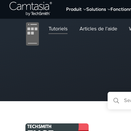
Passer
Produit
Solutions
Fonctionn
directement
au
contenu
Tutoriels
Articles de l’aide