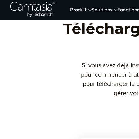
Passer
Produit
Solutions
Fonctionn
directement
au
Téléchar
contenu
Si vous avez déjà ins
pour commencer à uti
pour télécharger le 
gérer vo