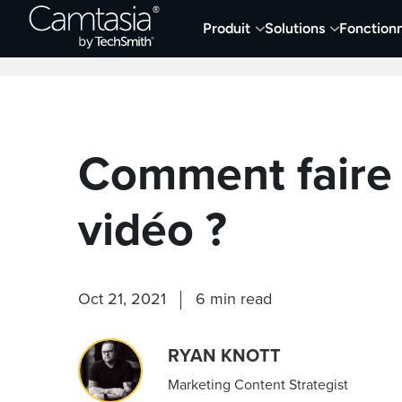
Passer
Produit
Solutions
Fonctionn
directement
Derniers articles
Capture et enregistremen
au
contenu
Comment faire
vidéo ?
Oct 21, 2021
6 min read
RYAN KNOTT
Marketing Content Strategist