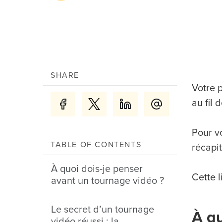
SHARE
Votre 
au fil 
Pour v
TABLE OF CONTENTS
récapit
À quoi dois-je penser
Cette l
avant un tournage vidéo ?
Le secret d’un tournage
À qu
vidéo réussi : la