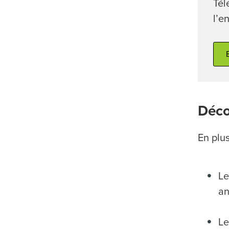
Tél
l’e
Déco
En plu
L
an
L