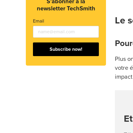
S’abonner à la
newsletter TechSmith
Le s
Email
Pour
Subscribe now!
Plus o
votre é
impact 
Et