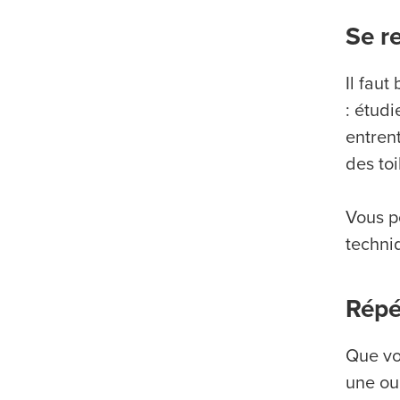
Se re
Il faut
: étudi
entren
des toi
Vous p
techniq
Répé
Que vo
une ou 