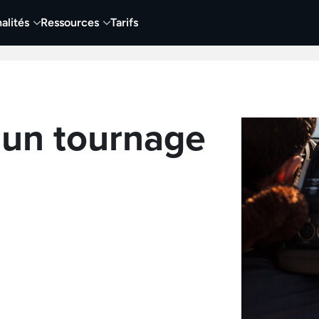
alités
Ressources
Tarifs
t vidéo
Vidéo
Visuels
Entreprises
Éduca
 un tournage