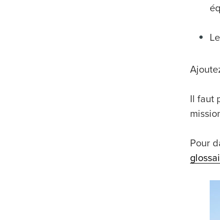
éq
L
Ajoute
Il fau
missio
Pour d
glossa