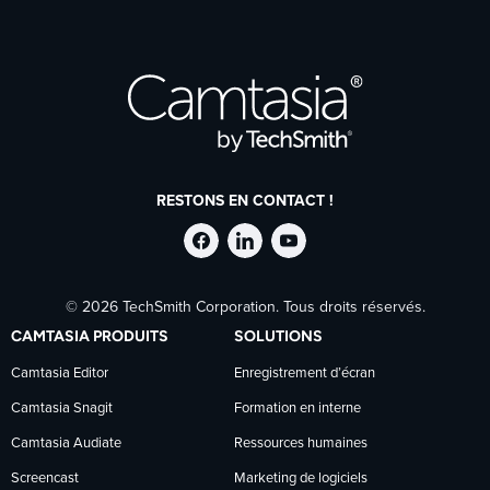
RESTONS EN CONTACT !
Suivre
Suivre
Suivre
© 2026 TechSmith Corporation. Tous droits réservés.
TechSmith
TechSmith
TechSmith
CAMTASIA PRODUITS
SOLUTIONS
sur
sur
sur
Camtasia Editor
Enregistrement d’écran
Camtasia Snagit
Formation en interne
Facebook
LinkedIn
YouTube
Camtasia Audiate
Ressources humaines
Screencast
Marketing de logiciels