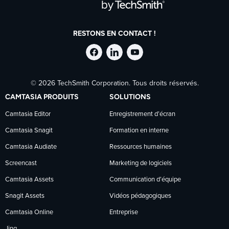
RESTONS EN CONTACT !
Suivre
Suivre
Suivre
© 2026 TechSmith Corporation. Tous droits réservés.
TechSmith
TechSmith
TechSmith
CAMTASIA PRODUITS
SOLUTIONS
sur
sur
sur
Camtasia Editor
Enregistrement d’écran
Camtasia Snagit
Formation en interne
Facebook
LinkedIn
YouTube
Camtasia Audiate
Ressources humaines
Screencast
Marketing de logiciels
Camtasia Assets
Communication d’équipe
Snagit Assets
Vidéos pédagogiques
Camtasia Online
Entreprise
Jing