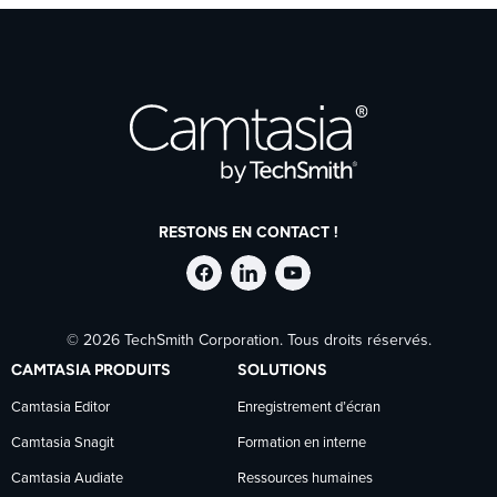
RESTONS EN CONTACT !
Suivre
Suivre
Suivre
© 2026 TechSmith Corporation. Tous droits réservés.
TechSmith
TechSmith
TechSmith
CAMTASIA PRODUITS
SOLUTIONS
sur
sur
sur
Camtasia Editor
Enregistrement d’écran
Camtasia Snagit
Formation en interne
Facebook
LinkedIn
YouTube
Camtasia Audiate
Ressources humaines