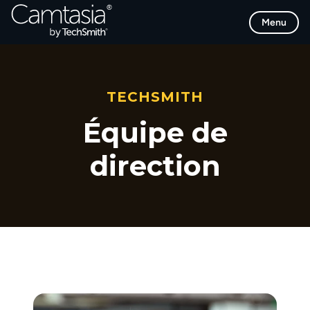
Passer
Menu
directement
au
contenu
TECHSMITH
Équipe de
direction