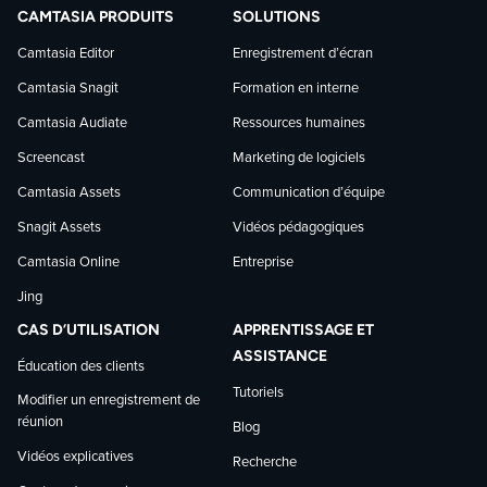
TechSmith
TechSmith
TechSmith
CAMTASIA PRODUITS
SOLUTIONS
sur
sur
sur
Camtasia Editor
Enregistrement d’écran
Camtasia Snagit
Formation en interne
Facebook
LinkedIn
YouTube
Camtasia Audiate
Ressources humaines
Screencast
Marketing de logiciels
Camtasia Assets
Communication d’équipe
Snagit Assets
Vidéos pédagogiques
Camtasia Online
Entreprise
Jing
CAS D’UTILISATION
APPRENTISSAGE ET
ASSISTANCE
Éducation des clients
Tutoriels
Modifier un enregistrement de
réunion
Blog
Vidéos explicatives
Recherche