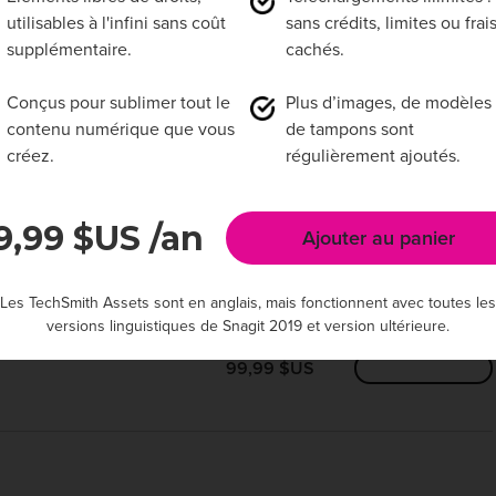
utilisables à l'infini sans coût
sans crédits, limites ou frai
supplémentaire.
cachés.
Conçus pour sublimer tout le
Plus d’images, de modèles 
contenu numérique que vous
de tampons sont
créez.
régulièrement ajoutés.
tager vos connaissances
9,99 $US
/an
Ajouter au panier
49,99 $US
Ajouter au panier
Les TechSmith Assets sont en anglais, mais fonctionnent avec toutes les
versions linguistiques de Snagit 2019 et version ultérieure.
99,99 $US
Ajouter au panier