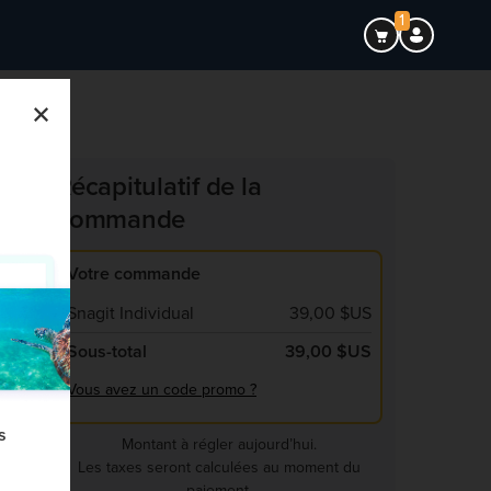
1
×
Récapitulatif de la
commande
Votre commande
Snagit Individual
39,00 $US
Sous-total
39,00 $US
Vous avez un code promo ?
s
Montant à régler aujourd’hui.
Les taxes seront calculées au moment du
paiement.