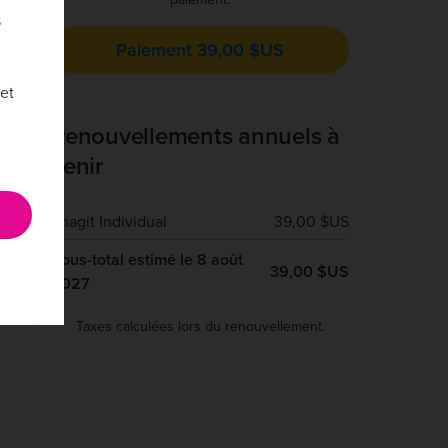
s
Paiement 39,00 $US
et
Renouvellements annuels à
venir
Snagit Individual
39,00 $US
Sous-total estimé le 8 août
39,00 $US
2027
Taxes calculées lors du renouvellement.