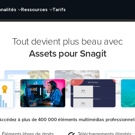
nalités
Ressources
Tarifs
Tout devient plus beau avec
Assets pour Snagit
39,00 $US
an avec montage des captures optimisé par IA
Accédez à plus de 400 000 éléments multimédias professionnel
cast®
ets pour Snagit
Éléments libres de droits,
Téléchargements illimités :