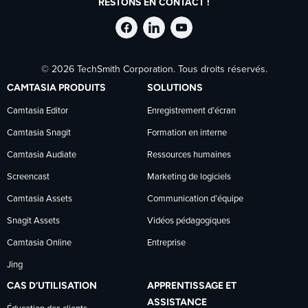
RESTONS EN CONTACT !
Suivre
Suivre
Suivre
© 2026 TechSmith Corporation. Tous droits réservés.
TechSmith
TechSmith
TechSmith
CAMTASIA PRODUITS
SOLUTIONS
sur
sur
sur
Camtasia Editor
Enregistrement d’écran
Camtasia Snagit
Formation en interne
Facebook
LinkedIn
YouTube
Camtasia Audiate
Ressources humaines
Screencast
Marketing de logiciels
Camtasia Assets
Communication d’équipe
Snagit Assets
Vidéos pédagogiques
Camtasia Online
Entreprise
Jing
CAS D’UTILISATION
APPRENTISSAGE ET
ASSISTANCE