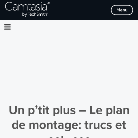
Passer
Menu
directement
au
contenu
Un p’tit plus – Le plan
de montage: trucs et