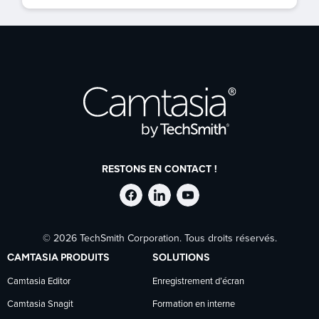
RESTONS EN CONTACT !
Suivre
Suivre
Suivre
© 2026 TechSmith Corporation. Tous droits réservés.
TechSmith
TechSmith
TechSmith
CAMTASIA PRODUITS
SOLUTIONS
sur
sur
sur
Camtasia Editor
Enregistrement d’écran
Camtasia Snagit
Formation en interne
Facebook
LinkedIn
YouTube