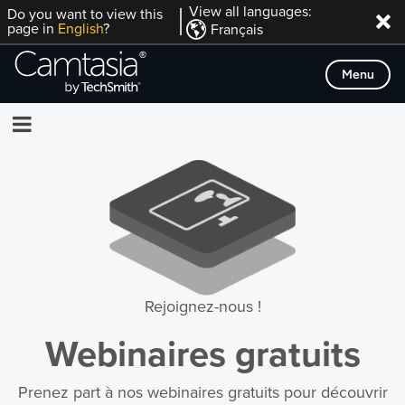
Passer
View all languages:
Do you want to view this
page in
English
?
Français
directement
au
Menu
contenu
Rejoignez-nous !
Webinaires gratuits
Prenez part à nos webinaires gratuits pour découvrir