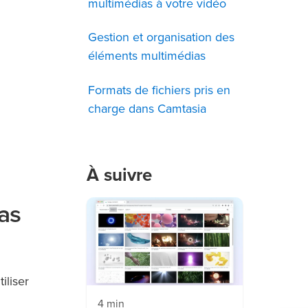
multimédias à votre vidéo
Gestion et organisation des
éléments multimédias
Formats de fichiers pris en
charge dans Camtasia
À suivre
as
iliser
4 min