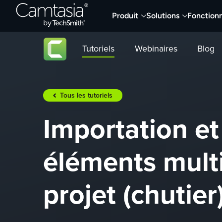
Passer
Produit
Solutions
Fonctionn
directement
au
contenu
Tutoriels
Webinaires
Blog
Tous les tutoriels
Importation et
éléments mult
projet (chutier