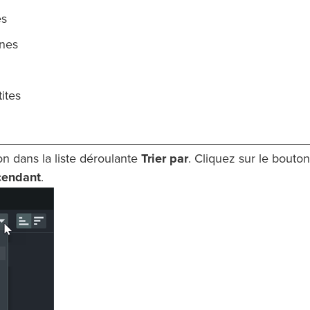
es
nes
tites
n dans la liste déroulante
Trier par
. Cliquez sur le bouto
cendant
.