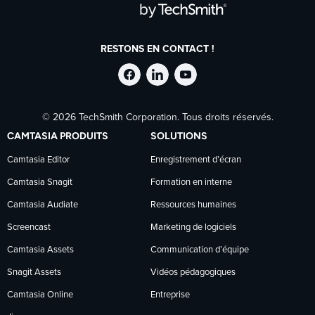
RESTONS EN CONTACT !
Suivre
Suivre
Suivre
© 2026 TechSmith Corporation. Tous droits réservés.
TechSmith
TechSmith
TechSmith
CAMTASIA PRODUITS
SOLUTIONS
sur
sur
sur
Camtasia Editor
Enregistrement d’écran
Camtasia Snagit
Formation en interne
Facebook
LinkedIn
YouTube
Camtasia Audiate
Ressources humaines
Screencast
Marketing de logiciels
Camtasia Assets
Communication d’équipe
Snagit Assets
Vidéos pédagogiques
Camtasia Online
Entreprise