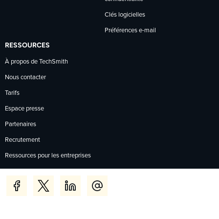
Clés logicielles
Préférences e-mail
RESSOURCES
À propos de TechSmith
Nous contacter
Tarifs
Espace presse
Partenaires
Recrutement
Ressources pour les entreprises
Rechercher un revendeur
FAQ boutique en ligne
Options de paiement
Politique de retour