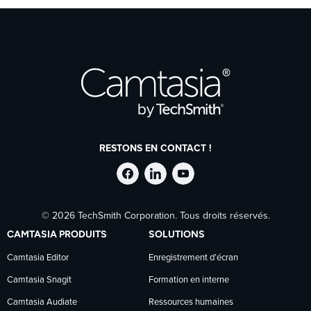
RESTONS EN CONTACT !
Suivre
Suivre
Suivre
© 2026 TechSmith Corporation. Tous droits réservés.
TechSmith
TechSmith
TechSmith
CAMTASIA PRODUITS
SOLUTIONS
sur
sur
sur
Camtasia Editor
Enregistrement d’écran
Camtasia Snagit
Formation en interne
Facebook
LinkedIn
YouTube
Camtasia Audiate
Ressources humaines