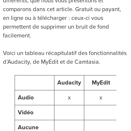
différents, que nous vous présentons et
comparons dans cet article. Gratuit ou payant,
en ligne ou à télécharger : ceux-ci vous
permettent de supprimer un bruit de fond
facilement.
Voici un tableau récapitulatif des fonctionnalités
d’Audacity, de MyEdit et de Camtasia.
Audacity
MyEdit
Cam
Audio
x
x
Vidéo
Aucune