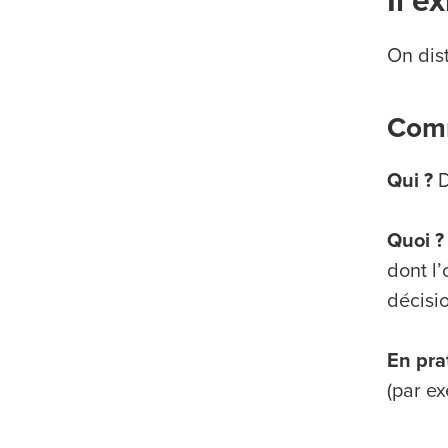
Il e
On dis
Comm
Qui ?
D
Quoi ?
dont l’
décisio
En pra
(par ex