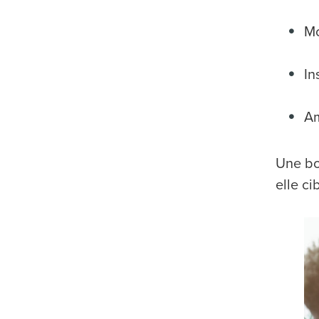
Mo
In
Am
Une bo
elle ci