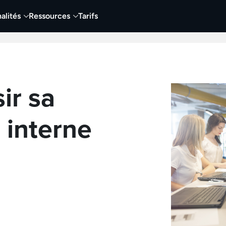
alités
Ressources
Tarifs
t vidéo
Vidéo
Visuels
Entreprises
Éduca
ir sa
 interne