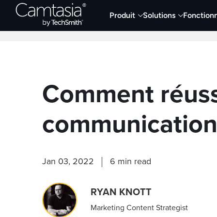
Passer
Produit
Solutions
Fonctionn
directement
Derniers articles
Capture et enregistremen
au
contenu
Comment réuss
communication
Jan 03, 2022
6 min read
RYAN KNOTT
Marketing Content Strategist