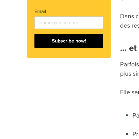
Email
Dans c
des re
Subscribe now!
… et 
Parfoi
plus si
Elle se
Pa
Pr