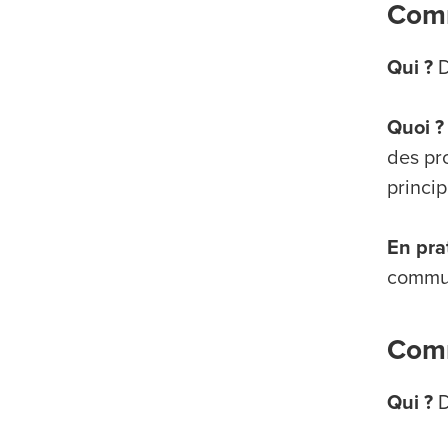
Comm
Qui ?
D
Quoi ?
des pro
princip
En pra
commun
Comm
Qui ?
D