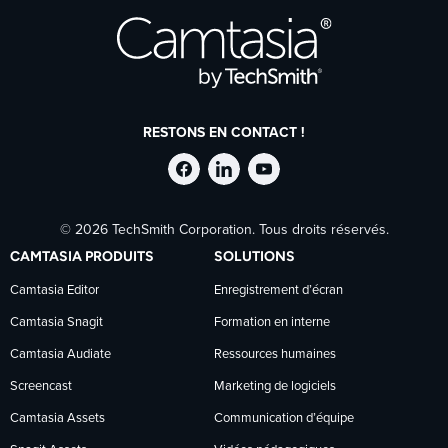
RESTONS EN CONTACT !
Suivre
Suivre
Suivre
© 2026 TechSmith Corporation. Tous droits réservés.
TechSmith
TechSmith
TechSmith
CAMTASIA PRODUITS
SOLUTIONS
sur
sur
sur
Camtasia Editor
Enregistrement d’écran
Camtasia Snagit
Formation en interne
Facebook
LinkedIn
YouTube
Camtasia Audiate
Ressources humaines
Screencast
Marketing de logiciels
Camtasia Assets
Communication d’équipe