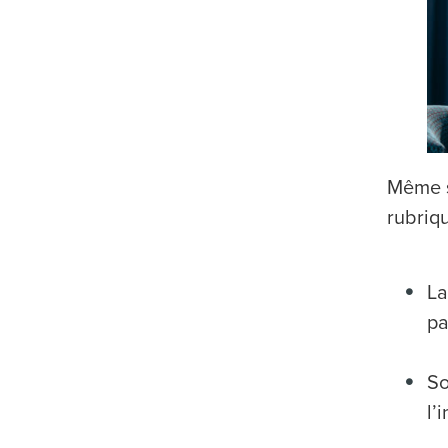
Même s’
rubriqu
La
pa
So
l’