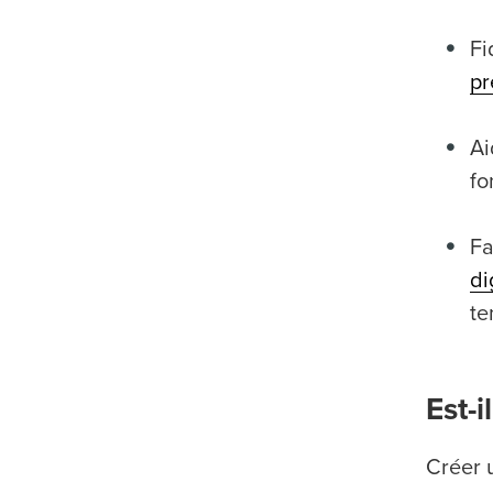
Fi
pr
Ai
fo
Fa
di
te
Est-i
Créer u