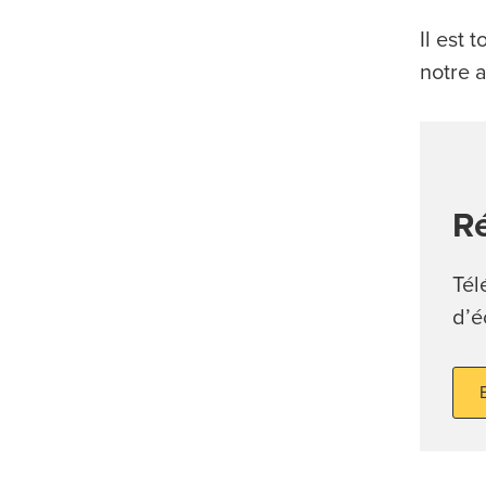
Il est
notre a
Ré
Tél
d’é