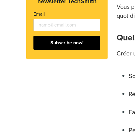
newsletter TechSmith
Vous p
Email
quotid
Quels
Subscribe now!
Créer u
So
Ré
Fa
Pe