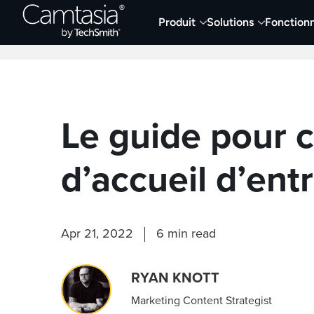
Passer
Produit
Solutions
Fonctionn
directement
Derniers articles
Capture et enregistremen
au
contenu
Le guide pour c
d’accueil d’ent
Apr 21, 2022
6 min read
RYAN KNOTT
Marketing Content Strategist