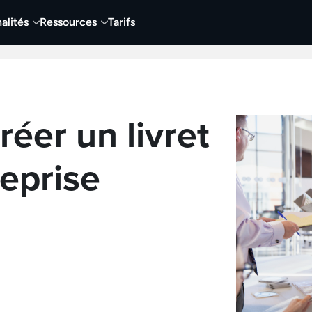
alités
Ressources
Tarifs
t vidéo
Vidéo
Visuels
Entreprises
Éduca
réer un livret
reprise