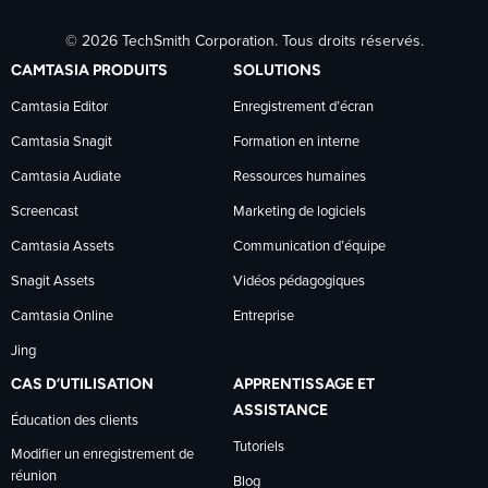
Suivre
Suivre
Suivre
© 2026 TechSmith Corporation. Tous droits réservés.
TechSmith
TechSmith
TechSmith
CAMTASIA PRODUITS
SOLUTIONS
sur
sur
sur
Camtasia Editor
Enregistrement d’écran
Camtasia Snagit
Formation en interne
Facebook
LinkedIn
YouTube
Camtasia Audiate
Ressources humaines
Screencast
Marketing de logiciels
Camtasia Assets
Communication d’équipe
Snagit Assets
Vidéos pédagogiques
Camtasia Online
Entreprise
Jing
CAS D’UTILISATION
APPRENTISSAGE ET
ASSISTANCE
Éducation des clients
Tutoriels
Modifier un enregistrement de
réunion
Blog