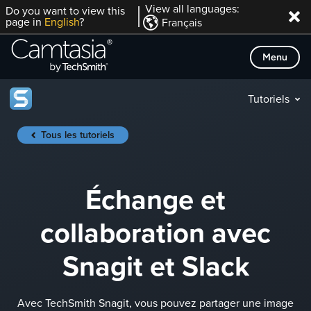
Passer
View all languages:
Do you want to view this
page in
English
?
Français
directement
au
Menu
contenu
Tutoriels
Tous les tutoriels
Échange et
collaboration avec
Snagit et Slack
Avec TechSmith Snagit, vous pouvez partager une image