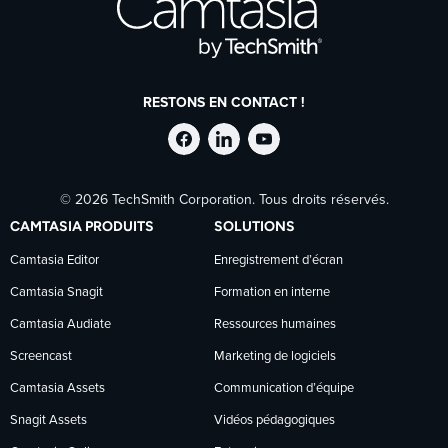
RESTONS EN CONTACT !
Suivre
Suivre
Suivre
© 2026 TechSmith Corporation. Tous droits réservés.
TechSmith
TechSmith
TechSmith
CAMTASIA PRODUITS
SOLUTIONS
sur
sur
sur
Camtasia Editor
Enregistrement d’écran
Camtasia Snagit
Formation en interne
Facebook
LinkedIn
YouTube
Camtasia Audiate
Ressources humaines
Screencast
Marketing de logiciels
Camtasia Assets
Communication d’équipe
Snagit Assets
Vidéos pédagogiques