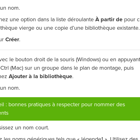
 un nom.
nez une option dans la liste déroulante
À partir de
pour c
othèque vierge ou une copie d’une bibliothèque existante.
sur
Créer
.
vec le bouton droit de la souris (Windows) ou en appuyant
 Ctrl (Mac) sur un groupe dans le plan de montage, puis
nnez
Ajouter à la bibliothèque
.
 un nom.
il : bonnes pratiques à respecter pour nommer des
nts
sissez un nom court.
z les noms génériques tels que « légende1 ». Utilisez de