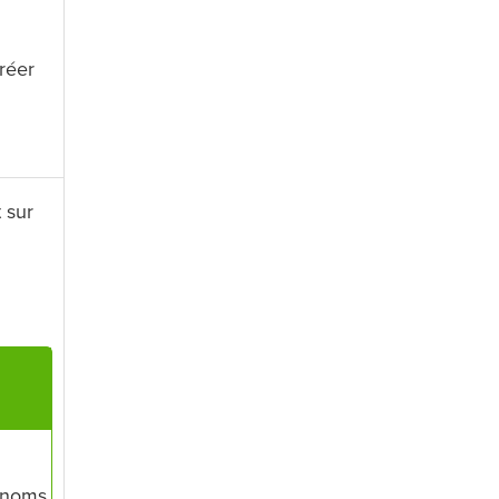
réer
 sur
s noms