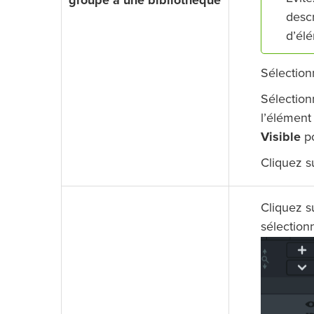
groupe à une bibliothèque
descr
d’élé
Sélection
Sélectio
l’élément
Visible
po
Cliquez 
Cliquez su
sélection