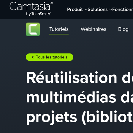
Passer
Produit
Solutions
Fonctionn
directement
au
contenu
Tutoriels
Webinaires
Blog
Tous les tutoriels
Réutilisation 
multimédias d
projets (bibli