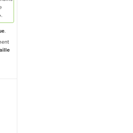
e
».
ue
.
ment
aille