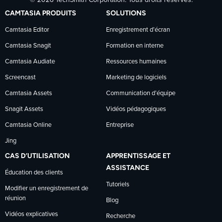
© 2026 TechSmith Corporation. Tous droits réservés.
TechSmith
TechSmith
TechSmith
CAMTASIA PRODUITS
SOLUTIONS
sur
sur
sur
Camtasia Editor
Enregistrement d’écran
Camtasia Snagit
Formation en interne
Facebook
LinkedIn
YouTube
Camtasia Audiate
Ressources humaines
Screencast
Marketing de logiciels
Camtasia Assets
Communication d’équipe
Snagit Assets
Vidéos pédagogiques
Camtasia Online
Entreprise
Jing
CAS D’UTILISATION
APPRENTISSAGE ET
ASSISTANCE
Éducation des clients
Tutoriels
Modifier un enregistrement de
réunion
Blog
Vidéos explicatives
Recherche