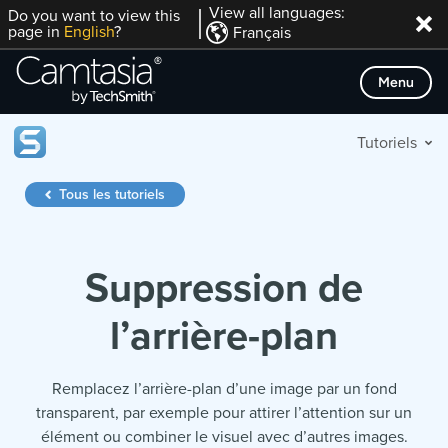
Passer
View all languages:
Do you want to view this
page in
English
?
Français
directement
au
Menu
contenu
Tutoriels
Tous les tutoriels
Suppression de
l’arrière-plan
Remplacez l’arrière-plan d’une image par un fond
transparent, par exemple pour attirer l’attention sur un
élément ou combiner le visuel avec d’autres images.