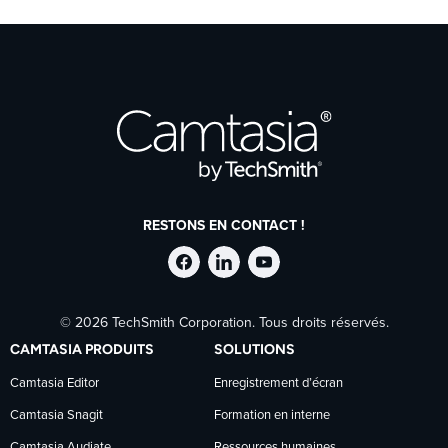
RESTONS EN CONTACT !
Suivre
Suivre
Suivre
© 2026 TechSmith Corporation. Tous droits réservés.
TechSmith
TechSmith
TechSmith
CAMTASIA PRODUITS
SOLUTIONS
sur
sur
sur
Camtasia Editor
Enregistrement d’écran
Camtasia Snagit
Formation en interne
Facebook
LinkedIn
YouTube
Camtasia Audiate
Ressources humaines