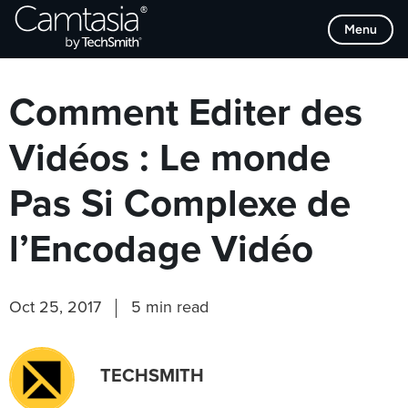
Passer
Browse Categories
Menu
directement
au
contenu
Comment Editer des
Vidéos : Le monde
Pas Si Complexe de
l’Encodage Vidéo
Oct 25, 2017
5 min read
TECHSMITH