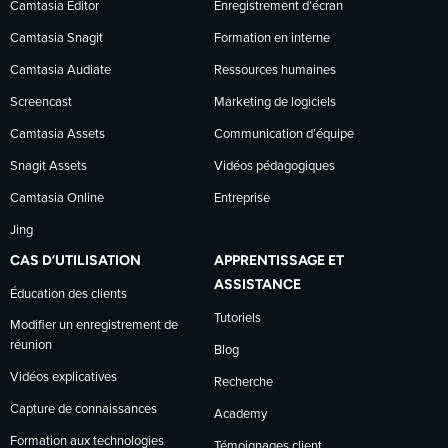
sur
sur
sur
Camtasia Editor
Enregistrement d’écran
Camtasia Snagit
Formation en interne
Facebook
LinkedIn
YouTube
Camtasia Audiate
Ressources humaines
Screencast
Marketing de logiciels
Camtasia Assets
Communication d’équipe
Snagit Assets
Vidéos pédagogiques
Camtasia Online
Entreprise
Jing
CAS D’UTILISATION
APPRENTISSAGE ET
ASSISTANCE
Éducation des clients
Tutoriels
Modifier un enregistrement de
réunion
Blog
Vidéos explicatives
Recherche
Capture de connaissances
Academy
Formation aux technologies
Témoignages client