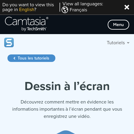
Passer
View all languages:
Do you want to view this
page in
English
?
Français
directement
au
Menu
contenu
Tutoriels
Tous les tutoriels
Dessin à l’écran
Découvrez comment mettre en évidence les
informations importantes à l’écran pendant que vous
enregistrez une vidéo.