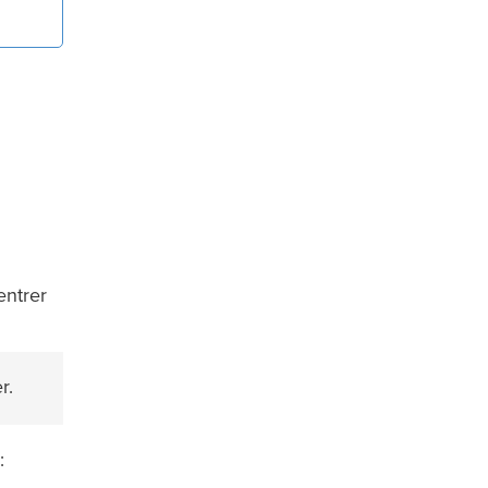
entrer
r.
: