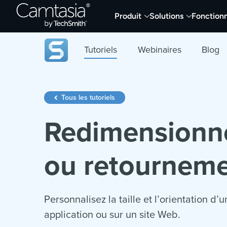
Passer
Produit
Solutions
Fonctionn
directement
au
contenu
Tutoriels
Webinaires
Blog
Tous les tutoriels
Redimensionne
ou retourneme
Personnalisez la taille et l’orientation 
application ou sur un site Web.