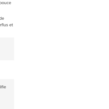
 pouce
 de
flus et
ifie