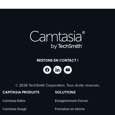
RESTONS EN CONTACT !
Suivre
Suivre
Suivre
© 2026 TechSmith Corporation. Tous droits réservés.
TechSmith
TechSmith
TechSmith
CAMTASIA PRODUITS
SOLUTIONS
sur
sur
sur
Camtasia Editor
Enregistrement d’écran
Camtasia Snagit
Formation en interne
Facebook
LinkedIn
YouTube