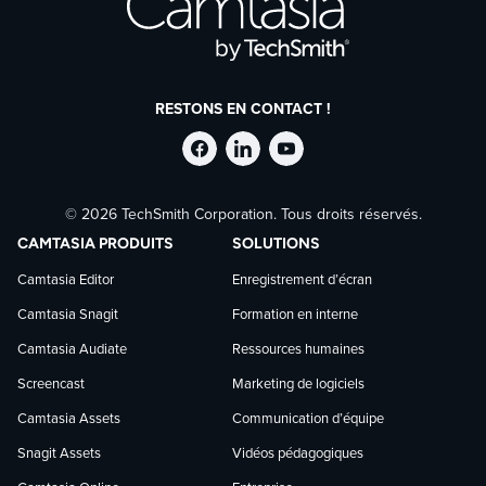
RESTONS EN CONTACT !
Suivre
Suivre
Suivre
© 2026 TechSmith Corporation. Tous droits réservés.
TechSmith
TechSmith
TechSmith
CAMTASIA PRODUITS
SOLUTIONS
sur
sur
sur
Camtasia Editor
Enregistrement d’écran
Camtasia Snagit
Formation en interne
Facebook
LinkedIn
YouTube
Camtasia Audiate
Ressources humaines
Screencast
Marketing de logiciels
Camtasia Assets
Communication d’équipe
Snagit Assets
Vidéos pédagogiques