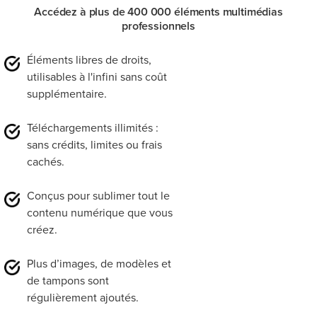
Accédez à plus de 400 000 éléments multimédias
Camtasia Snagit™
professionnels
Capture et d’enregistrement d’écran avec
montage des captures optimisé par IA
Éléments libres de droits,
Plus:
utilisables à l'infini sans coût
Accès à
Camtasia® Online
supplémentaire.
Partagez jusqu’à 25 vidéos sur
Screencast®
Accès aux éléments de base dans
Assets pour
Snagit
Téléchargements illimités :
sans crédits, limites ou frais
cachés.
Conçus pour sublimer tout le
contenu numérique que vous
Recommandé pour vous
créez.
Notre sélection d’articles qui vous aideront à
Plus d’images, de modèles et
partager vos connaissances
de tampons sont
régulièrement ajoutés.
Premium Snagit Assets