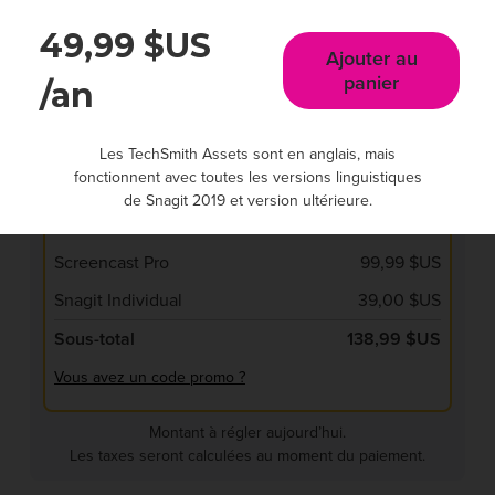
Abonnement (annuel)
49,99 $US
49,99 $US
Ajouter au panier
Ajouter au
panier
/an
Les TechSmith Assets sont en anglais, mais
Récapitulatif de la commande
fonctionnent avec toutes les versions linguistiques
de Snagit 2019 et version ultérieure.
Votre commande
Screencast Pro
99,99 $US
Snagit Individual
39,00 $US
Sous-total
138,99 $US
Vous avez un code promo ?
Montant à régler aujourd’hui.
Les taxes seront calculées au moment du paiement.